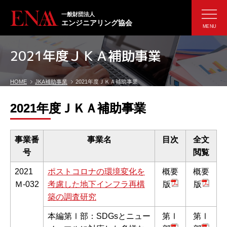
一般財団法人
エンジニアリング協会
MENU
2021年度ＪＫＡ補助事業
HOME
JKA補助事業
2021年度ＪＫＡ補助事業
2021年度ＪＫＡ補助事業
事業番
事業名
目次
全文
号
閲覧
2021
ポストコロナの環境変化を
概要
概要
Ｍ-032
考慮した地下インフラ再構
版
版
築の調査研究
本編第Ⅰ部：SDGsとニュー
第Ⅰ
第Ⅰ