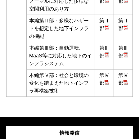
ノーマルに対応した多様な
部
部
空間利用のあり方
本編第Ⅱ部：多様なハザー
第Ⅱ
第Ⅱ
ドを想定した地下インフラ
部
部
の機能
本編第Ⅲ部：自動運転、
第Ⅲ
第Ⅲ
MaaS等に対応した地下のイ
部
部
ンフラシステム
本編第Ⅳ部：社会と環境の
第Ⅳ
第Ⅳ
変化を踏まえた地下インフ
部
部
ラ再構築技術
情報発信