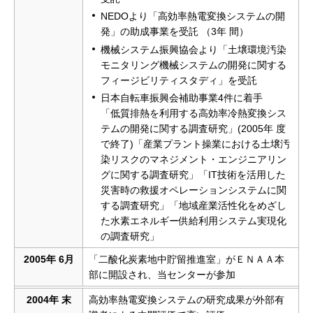
NEDOより「高効率熱電変換システムの開
発」の助成事業を受託 （3年 間）
機械システム振興協会より「土壌環境汚染
モニタリング機械システムの開発に関する
フィージビリティスタディ」を受託
日本自転車振興会補助事業4件に着手
「低質排熱を利用する高効率冷熱変換シス
テムの開発に関する調査研究」(2005年 度
で終了)「産業プラント操業における土壌汚
染リスクのマネジメント・エンジニアリン
グに関する調査研究」「IT技術を活用した
災害時の救援オペレーションシステムに関
する調査研究」「地域産業活性化をめざし
た水素エネルギー供給利用システム実現化
の調査研究」
2005年 6月
「二酸化炭素地中貯留推進室」がＥＮＡＡ本
部に開設され、当センターが参加
2004年 末
高効率熱電変換システムの研究成果が外部有