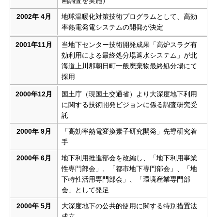
画調査を実施）
2002年 4月
地球温暖化対策技術プログラムとして、高効
率熱電発電システムの開発が決定
2001年11月
当地下センター技術開発成果「高炉スラグ有
効利用による最終処分場遮水システム」が北
海道上川郡朝日町一般廃棄物最終処分場にて
採用
2000年12月
国土庁（現国土交通省）より大深度地下利用
に関する技術開発ビジョンに係る調査研究受
託
2000年 9月
「高効率熱電変換素子研究開発」先導研究着
手
2000年 6月
地下利用推進部会を改編し、「地下利用事業
性専門部会」、「都市地下専門部会」、「地
下特性活用専門部会」、「環境産業専門部
会」として発足
2000年 5月
大深度地下の公共的使用に関する特別措置法
成立