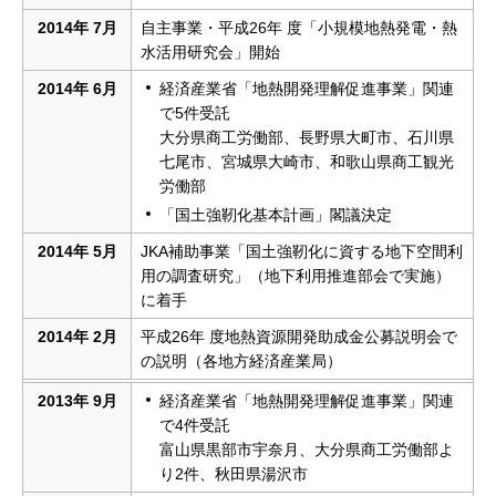
2014年 7月
自主事業・平成26年 度「小規模地熱発電・熱
水活用研究会」開始
2014年 6月
経済産業省「地熱開発理解促進事業」関連
で5件受託
大分県商工労働部、長野県大町市、石川県
七尾市、宮城県大崎市、和歌山県商工観光
労働部
「国土強靭化基本計画」閣議決定
2014年 5月
JKA補助事業「国土強靭化に資する地下空間利
用の調査研究」（地下利用推進部会で実施）
に着手
2014年 2月
平成26年 度地熱資源開発助成金公募説明会で
の説明（各地方経済産業局）
2013年 9月
経済産業省「地熱開発理解促進事業」関連
で4件受託
富山県黒部市宇奈月、大分県商工労働部よ
り2件、秋田県湯沢市