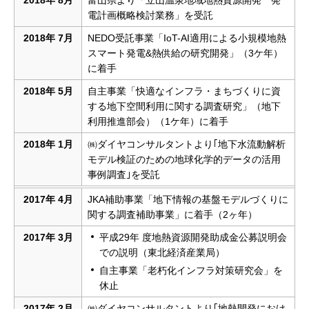
2018年 8月
富山県より「立山温泉地域地熱資源開発 発
電計画概略検討業務」を受託
2018年 7月
NEDO受託事業「IoT-AI適用による小規模地熱
スマート発電&熱供給の研究開発」（3ケ年）
に着手
2018年 5月
自主事業「快適なインフラ・まちづくりに資
する地下空間利用に関する調査研究」（地下
利用推進部会）（1ケ年）に着手
2018年 1月
㈱ダイヤコンサルタントより｢地下水流動解析
モデル検証のための地球化学的データの活用
事例調査｣を受託
2017年 4月
JKA補助事業「地下情報の基盤モデルづくりに
関する調査補助事業」に着手（2ヶ年）
2017年 3月
平成29年 度地熱資源開発助成金公募説明会
での説明（東北経済産業局）
自主事業「老朽化インフラ対策研究会」を
休止
2017年 2月
㈱ダイヤコンサルタントより｢地熱開発におけ