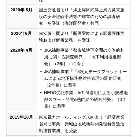
2020年 8月
国土交通省より「洋上浮体式洋上風力発電施
設の安全評価手法等の確立のための調査研
究」を受託（海洋開発室と共同）
2020年6月
㈱安藤・間より「断層変位による影響評価実
験および解析業務」を受託
2020年 4月
JKA補助事業「都市域地下空間の立体的利
用に関する調査研究」（地下利用推進部
会）（2年目）に着手
JKA補助事業「「3次元データプラットホー
ムによる地下構造物維持管理の調査研究」
（2年目）に着手
NEDO受託事業「IoT-AI適用による小規模地
熱スマート発電&熱供給の研究開発」（3年
目）に着手
2019年10月
東京電力ホールディングス㈱より「経済産業
省補助事業 赤城山地域地熱開発理解促進活
動運営業務」を受託