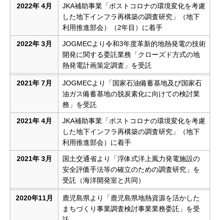
2022年 4月
JKA補助事業「ポストコロナの環境変化を考慮
した地下インフラ再構築の調査研究」（地下
利用推進部会）（2年目）に着手
2022年 3月
JOGMECより令和3年度革新的地熱発電の技術
開発に関する委託業務「クローズド方式の地
熱発電計画策定調査」を受託
2021年 7月
JOGMECより「国家石油備蓄基地及び国家石
油ガス備蓄基地の脱炭素化に向けての検討業
務」を受託
2021年 4月
JKA補助事業「ポストコロナの環境変化を考慮
した地下インフラ再構築の調査研究」（地下
利用推進部会）に着手
2021年 3月
国土交通省より「浮体式洋上風力発電施設の
安全評価手法等の確立のための調査研究」を
受託（海洋開発室と共同）
2020年11月
鹿児島県より「鹿児島県地熱資源を活かした
まちづくり事業調査検討事業業務委託」を受
託