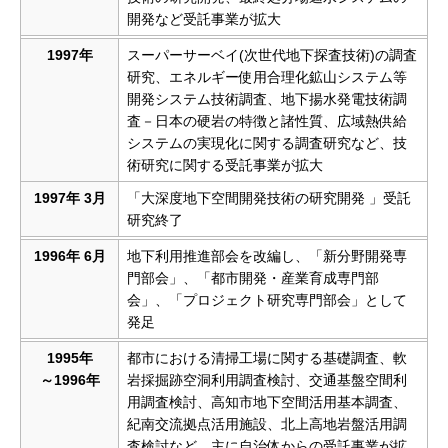
開発など受託事業が拡大
1997年
スーパーサーベイ(次世代地下探査技術)の調査
研究、エネルギー使用合理化鉱山システム等
開発システム技術調査、地下揚水発電技術調
査－日本の硬岩の特徴と諸性質、広域熱供給
システムの実現化に関する調査研究など、技
術研究に関する受託事業が拡大
1997年 3月
「大深度地下空間開発技術の研究開発 」受託
研究終了
1996年 6月
地下利用推進部会を改編し、「新分野開発専
門部会」、「都市開発・産業育成専門部
会」、「プロジェクト研究専門部会」として
発足
1995年
都市における清掃工場に関する基礎調査、軟
～1996年
岩採掘跡空洞利用調査検討、交通基盤空間利
用調査検討、高知市地下空間活用基本調査、
紀南交流拠点活用施設、北上高地岩盤活用調
査検討など、主に自治体からの受託事業が拡