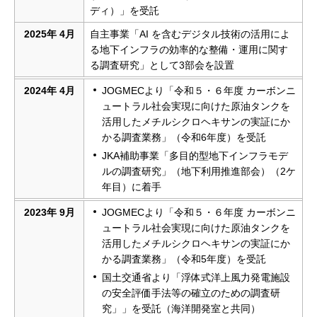
ディ）」を受託
2025年 4月
自主事業「AI を含むデジタル技術の活用によ
る地下インフラの効率的な整備・運用に関す
る調査研究」として3部会を設置
2024年 4月
JOGMECより「令和５・６年度 カーボンニ
ュートラル社会実現に向けた原油タンクを
活用したメチルシクロヘキサンの実証にか
かる調査業務」（令和6年度）を受託
JKA補助事業「多目的型地下インフラモデ
ルの調査研究」（地下利用推進部会）（2ケ
年目）に着手
2023年 9月
JOGMECより「令和５・６年度 カーボンニ
ュートラル社会実現に向けた原油タンクを
活用したメチルシクロヘキサンの実証にか
かる調査業務」（令和5年度）を受託
国土交通省より「浮体式洋上風力発電施設
の安全評価手法等の確立のための調査研
究」」を受託（海洋開発室と共同）