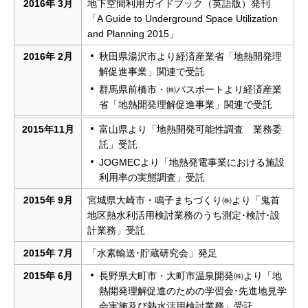
2016年 3月
地下空間利用ガイドブック（英語版）発刊
「A Guide to Underground Space Utilization
and Planning 2015」
2016年 2月
秋田県湯沢市より経済産業省「地熱開発理
解促進事業」関連で受託
群馬県前橋市・㈱パスポートより経済産業
省「地熱開発理解促進事業」関連で受託
2015年11月
富山県より「地熱開発可能性調査 業務委
託」受託
JOGMECより「地熱発電事業における施設
利用率の実態調査」受託
2015年 9月
宮城県大崎市・鳴子まちづくり㈱より「鬼首
地区熱水利活用検討業務のうち測定･検討･設
計業務」受託
2015年 7月
「水素輸送･貯蔵研究会」発足
2015年 6月
長野県大町市・大町市温泉開発㈱より「地
熱開発理解促進のための学習会･先進地見学
会実施及び熱水活用検討業務」受託