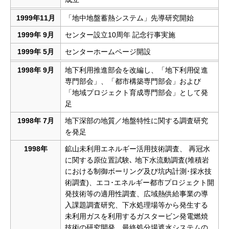
1999年11月
「地中地盤蓄熱システム」先導研究開始
1999年 9月
センター設立10周年 記念行事実施
1999年 5月
センターホームページ開設
1998年 9月
地下利用推進部会を改編し、「地下利用促進
専門部会」、「都市構築専門部会」および
「地域プロジェクト育成専門部会」として発
足
1998年 7月
地下深部の地質／地盤特性に関する調査研究
を発足
1998年
鉱山未利用エネルギー活用技術調査、 再冠水
に関する原位置試験､ 地下水流動調査(堆積岩
における制御ボーリング及び坑内計測･採水技
術調査)、エコ･エネルギー都市プロジェクト開
発技術等の適用性調査、広域熱供給事業の導
入課題調査研究、下水処理場等から発生する
未利用ガスを利用するガスタービン発電燃焼
技術の研究開発、最終処分場遮水システムの