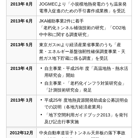
2013年 8月
JOGMECより「小規模地熱発電のうち温泉発
電導入促進のための手引書作成業務」を受託
2013年 6月
JKA補助事業2件に着手
「老朽化トンネル補強技術の研究」「CO2地
中中和に関する調査研究」
2013年 5月
東京ガス㈱より経済産業省事業のうち「産
業・エネルギー基盤強靭性確保調査事業・天
然ガス地下貯蔵に係る調査」を受託
2013年 4月
自主事業・平成25年 度「高温地熱・熱水活
用研究会」開始
自主事業・「老朽化インフラ対策研究会」
「計測技術研究会」発足
2013年 3月
平成25年 度地熱資源開発助成金公募説明会
での説明（各地方経済産業局）
「地下空間利用ガイドブック2013」を発刊
及び記念行事実施
2012年12月
中央自動車道笹子トンネル天井板の落下事故