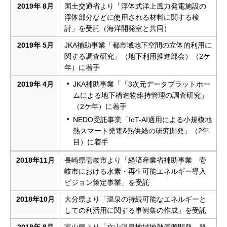
2019年 8月
国土交通省より「浮体式洋上風力発電施設の
浮体部分などに使用される材料に関する検
討」を受託（海洋開発室と共同）
2019年 5月
JKA補助事業「都市域地下空間の立体的利用に
関する調査研究」（地下利用推進部会）（2ケ
年）に着手
2019年 4月
JKA補助事業「「3次元データプラットホー
ムによる地下構造物維持管理の調査研究」
（2ケ年）に着手
NEDO受託事業「IoT-AI適用による小規模地
熱スマート発電&熱供給の研究開発」（2年
目）に着手
2018年11月
長崎県壱岐市より「経済産業省補助事業 壱
岐市における水素・再生可能エネルギー導入
ビジョン策定事業」を受託
2018年10月
大分県より「温泉の持続可能なエネルギーと
しての利活用に関する事例集の作成」を受託