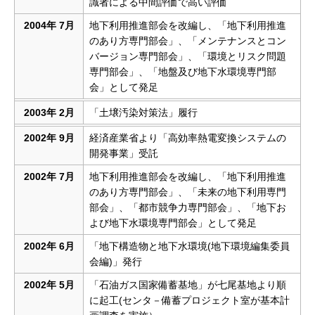
識者による中間評価で高い評価
2004年 7月
地下利用推進部会を改編し、「地下利用推進
のあり方専門部会」、「メンテナンスとコン
バージョン専門部会」、「環境とリスク問題
専門部会」、「地盤及び地下水環境専門部
会」として発足
2003年 2月
「土壌汚染対策法」履行
2002年 9月
経済産業省より「高効率熱電変換システムの
開発事業」受託
2002年 7月
地下利用推進部会を改編し、「地下利用推進
のあり方専門部会」、「未来の地下利用専門
部会」、「都市競争力専門部会」、「地下お
よび地下水環境専門部会」として発足
2002年 6月
「地下構造物と地下水環境(地下環境編集委員
会編)」発行
2002年 5月
「石油ガス国家備蓄基地」が七尾基地より順
に起工(センタ－備蓄プロジェクト室が基本計