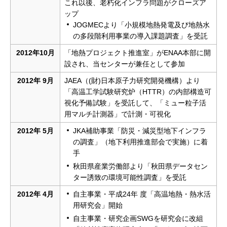
これ以後、老朽化インフラ問題がクローズア
ップ
JOGMECより「小規模地熱発電及び地熱水
の多段階利用事業の導入課題調査」を受託
2012年10月
「地熱プロジェクト推進室」がENAA本部に開
設され、当センターが兼任として参加
2012年 9月
JAEA（(財)日本原子力研究開発機構）より
「高温工学試験研究炉（HTTR）の内部構造可
視化予備試験」を受託して、「ミュー粒子活
用マルチ計測器」で計測・可視化
2012年 5月
JKA補助事業「防災・減災型地下インフラ
の調査」（地下利用推進部会で実施）に着
手
秋田県産業労働部より「秋田県データセン
ター誘致の環境可能性調査」を受託
2012年 4月
自主事業・平成24年 度「高温地熱・熱水活
用研究会」開始
自主事業・研究企画SWGを研究会に改組