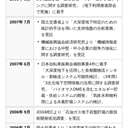
ングに関する調査研究」（地下利用推進部会
で実施）に着手
2007年 7月
国土交通省より「大深度地下特定のための
統計的手法を用いた支持地盤の分析業務」
を受託
機械振興協会経済研究所より「機械情報産
業における中堅・中小企業の競争力強化に
関する調査研究」を受託
2007年 6月
日本自転車振興会補助事業4件に着手
「大深度地下を活用した首都圏物流トンネ
ル・新輸送システム可能性検討」（3年間）
「3次元地下空間情報の活用に関する調査研
究」「バイオマスDMEを含むエネルギー貯
蔵・供給システムの開発」「気体水和物利
用による水素貯蔵システムの検討」
2006年 9月
JOGMECより「石油ガス地下岩盤貯蔵の新技
術開発状況調査」を受託
2006年 7月
国土交通省より「大深度地下の特定に係わる