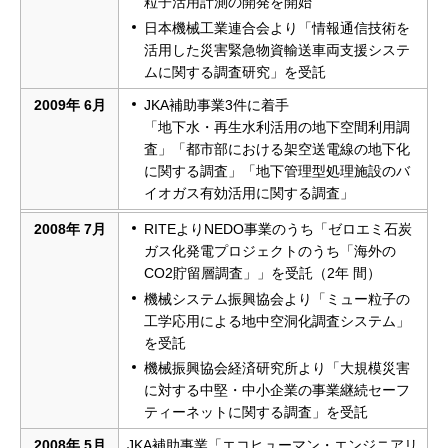
粒子活用計測の開発を開始
日本機械工業連合会より「情報通信技術を
活用した災害緊急物資輸送車両支援システ
ムに関する調査研究」を受託
2009年 6月
JKA補助事業3件に着手
「地下水・再生水利活用の地下空間利用調
査」「都市部における架空送電線の地下化
に関する調査」「地下管理型処理施設のバ
イオガス有効活用に関する調査」
2008年 7月
RITEよりNEDO事業のうち「ゼロエミ石炭
ガス化発電プロジェクトのうち「海外の
CO2貯留層調査」」を受託（2年 間）
機械システム振興協会より「ミュー粒子の
工学応用による地中空洞化調査システム」
を受託
機械振興協会経済研究所より「大規模災害
に対する中堅・中小企業の事業継続セーフ
ティーネットに関する調査」を受託
2008年 5月
JKA補助事業「エコヒューマン・エンジニアリ