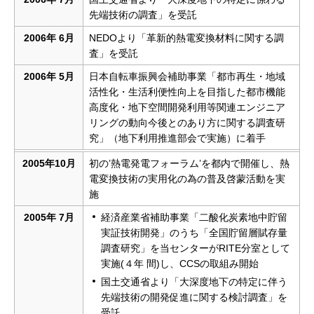
先端技術の調査」を受託
2006年 6月
NEDOより「革新的熱電変換材料に関する調
査」を受託
2006年 5月
日本自転車振興会補助事業「都市再生・地域
活性化・生活利便性向上を目指した都市機能
高度化・地下空間開発利用等関連エンジニア
リングの動向今後とのあり方に関する調査研
究」（地下利用推進部会で実施）に着手
2005年10月
初の’熱電発電フォーラム’を都内で開催し、熱
電変換技術の実用化の為の普及啓蒙活動を実
施
2005年 7月
経済産業省補助事業「二酸化炭素地中貯留
実証技術開発」のうち「全国貯留層賦存量
調査研究」を当センターがRITE分室として
実施(４年 間)し、CCSの取組み開始
国土交通省より「大深度地下の特定に伴う
先端技術の開発促進に関する検討調査」を
受託