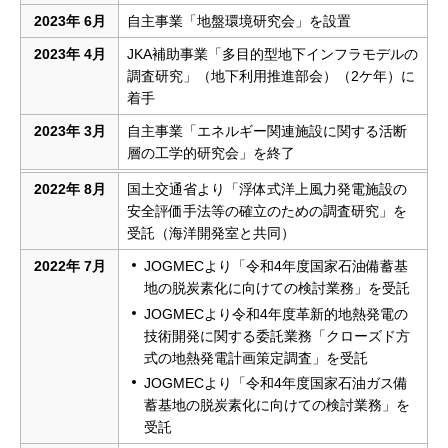
2023年 6月
自主事業「地盤環境研究会」を設置
2023年 4月
JKA補助事業「多目的型地下インフラモデルの
調査研究」（地下利用推進部会）（2ケ年）に
着手
2023年 3月
自主事業「エネルギー関連施設に関する活断
層の工学的研究会」を終了
2022年 8月
国土交通省より「浮体式洋上風力発電施設の
安全評価手法等の確立のための調査研究」を
受託（海洋開発室と共同）
2022年 7月
JOGMECより「令和4年度国家石油備蓄基
地の脱炭素化に向けての検討業務」を受託
JOGMECより令和4年度革新的地熱発電の
技術開発に関する委託業務「クローズド方
式の地熱発電計画策定調査」を受託
JOGMECより「令和4年度国家石油ガス備
蓄基地の脱炭素化に向けての検討業務」を
受託